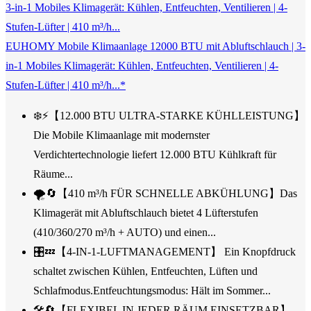
EUHOMY Mobile Klimaanlage 12000 BTU mit Abluftschlauch | 3-
in-1 Mobiles Klimagerät: Kühlen, Entfeuchten, Ventilieren | 4-
Stufen-Lüfter | 410 m³/h...*
❄️⚡【12.000 BTU ULTRA-STARKE KÜHLLEISTUNG】
Die Mobile Klimaanlage mit modernster
Verdichtertechnologie liefert 12.000 BTU Kühlkraft für
Räume...
🌪️🔄【410 m³/h FÜR SCHNELLE ABKÜHLUNG】Das
Klimagerät mit Abluftschlauch bietet 4 Lüfterstufen
(410/360/270 m³/h + AUTO) und einen...
🎛️💤【4-IN-1-LUFTMANAGEMENT】 Ein Knopfdruck
schaltet zwischen Kühlen, Entfeuchten, Lüften und
Schlafmodus.Entfeuchtungsmodus: Hält im Sommer...
🛠️🔄【FLEXIBEL IN JEDER RÄUM EINSETZBAR】