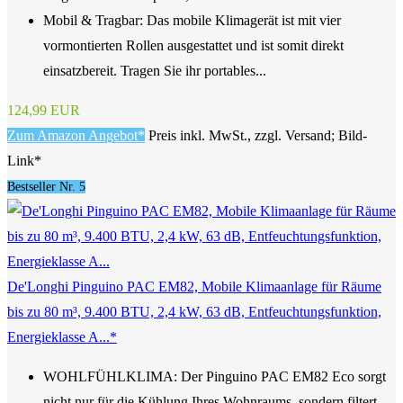
Mobil & Tragbar: Das mobile Klimagerät ist mit vier
vormontierten Rollen ausgestattet und ist somit direkt
einsatzbereit. Tragen Sie ihr portables...
124,99 EUR
Zum Amazon Angebot*
Preis inkl. MwSt., zzgl. Versand; Bild-
Link*
Bestseller Nr. 5
De'Longhi Pinguino PAC EM82, Mobile Klimaanlage für Räume
bis zu 80 m³, 9.400 BTU, 2,4 kW, 63 dB, Entfeuchtungsfunktion,
Energieklasse A...*
WOHLFÜHLKLIMA: Der Pinguino PAC EM82 Eco sorgt
nicht nur für die Kühlung Ihres Wohnraums, sondern filtert