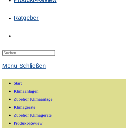
Produkt-Review
Ratgeber
Website-
Suche
Press
Escape
Menü
Schließen
to
umschalten
close
Start
the
Klimaanlagen
search
Zubehör Klimaanlage
panel.
Klimageräte
Zubehör Klimageräte
Produkt-Review