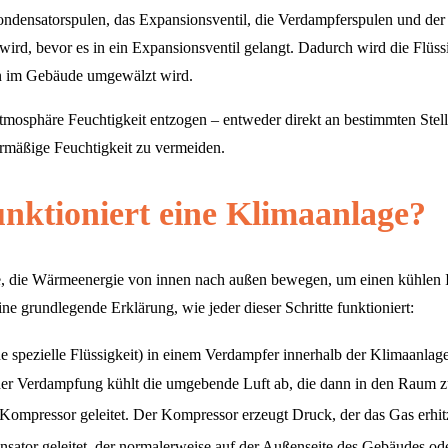
ndensatorspulen, das Expansionsventil, die Verdampferspulen und der V
wird, bevor es in ein Expansionsventil gelangt. Dadurch wird die Flüss
en im Gebäude umgewälzt wird.
osphäre Feuchtigkeit entzogen – entweder direkt an bestimmten Stellen 
rmäßige Feuchtigkeit zu vermeiden.
unktioniert eine Klimaanlage?
, die Wärmeenergie von innen nach außen bewegen, um einen kühlen In
 grundlegende Erklärung, wie jeder dieser Schritte funktioniert:
eine spezielle Flüssigkeit) in einem Verdampfer innerhalb der Klimaanl
der Verdampfung kühlt die umgebende Luft ab, die dann in den Raum z
 Kompressor geleitet. Der Kompressor erzeugt Druck, der das Gas erhit
sator geleitet, der normalerweise auf der Außenseite des Gebäudes ode