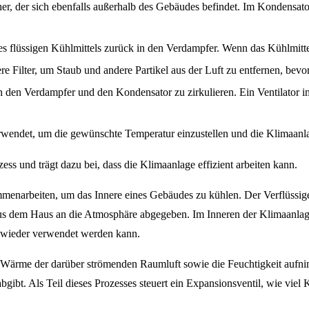
er, der sich ebenfalls außerhalb des Gebäudes befindet. Im Kondensato
es flüssigen Kühlmittels zurück in den Verdampfer. Wenn das Kühlmittel 
 Filter, um Staub und andere Partikel aus der Luft zu entfernen, bevor 
h den Verdampfer und den Kondensator zu zirkulieren. Ein Ventilator im
wendet, um die gewünschte Temperatur einzustellen und die Klimaanla
ss und trägt dazu bei, dass die Klimaanlage effizient arbeiten kann.
enarbeiten, um das Innere eines Gebäudes zu kühlen. Der Verflüssige
aus dem Haus an die Atmosphäre abgegeben. Im Inneren der Klimaanlage
f wieder verwendet werden kann.
ie Wärme der darüber strömenden Raumluft sowie die Feuchtigkeit aufni
abgibt. Als Teil dieses Prozesses steuert ein Expansionsventil, wie viel