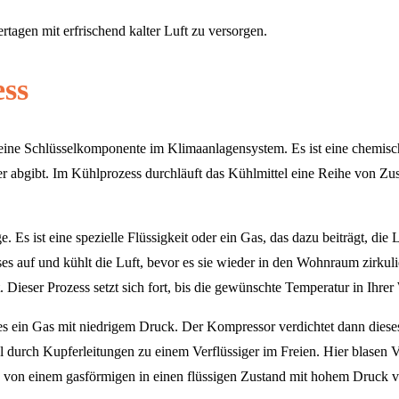
gen mit erfrischend kalter Luft zu versorgen.
ess
st eine Schlüsselkomponente im Klimaanlagensystem. Es ist eine chemisch
bgibt. Im Kühlprozess durchläuft das Kühlmittel eine Reihe von Zust
. Es ist eine spezielle Flüssigkeit oder ein Gas, das dazu beiträgt, di
 auf und kühlt die Luft, bevor es sie wieder in den Wohnraum zirkulier
eser Prozess setzt sich fort, bis die gewünschte Temperatur in Ihrer 
 es ein Gas mit niedrigem Druck. Der Kompressor verdichtet dann dies
 durch Kupferleitungen zu einem Verflüssiger im Freien. Hier blasen Ven
g von einem gasförmigen in einen flüssigen Zustand mit hohem Druck 