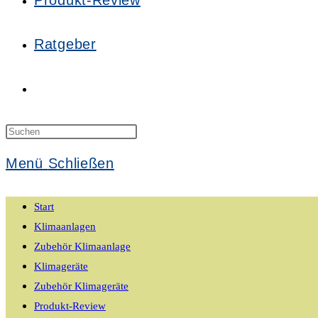
Produkt-Review
Ratgeber
Website-
Suche
Press
Escape
Menü
Schließen
to
umschalten
close
Start
the
Klimaanlagen
search
Zubehör Klimaanlage
panel.
Klimageräte
Zubehör Klimageräte
Produkt-Review