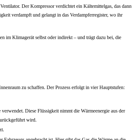
entilator. Der Kompressor verdichtet ein Kältemittelgas, das dann
igkeit verdampft und gelangt in das Verdampferregister, wo ihr
im Klimagerät selbst oder indirekt – und trägt dazu bei, die
nenraum zu schaffen. Der Prozess erfolgt in vier Hauptstufen:
age verwendet. Diese Flüssigkeit nimmt die Wärmeenergie aus der
urückgeführt wird.
zt.
r Fahrzeugs angebracht ist. Hier gibt das Gas die Wärme an die