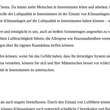
s Thema. Da immer mehr Menschen in Innenräumen leben und arbeiten, is
e der Luftqualität in Innenräumen ist der Einsatz von Klimaanlagen. A
die Klimaanlagen auf die Luftqualität in Innenräumen haben können –
ert und ermöglicht es uns, auch an heißen Sommertagen angenehm zu w
öhten Luftfeuchtigkeit führen, die Allergene wie Hausstaubmilben ver
ngen über Ihr eigenes Raumklima treffen können.
n können, wenn Sie das Gefühl haben, dass Ihr derzeitiges System nich
a verstehen, können Sie sich und Ihre Mitmenschen besser vor schle
tät in Innenräumen zu untersuchen.
ls auch negativ beeinflussen. Durch den Einsatz von Luftfiltern könne
ings können Klimaanlagen auch potenziell schädliche Chemikalien und Ba