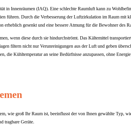
lität in Innenräumen (IAQ). Eine schlechte Raumluft kann zu Wohlbefi
 führen. Durch die Verbesserung der Luftzirkulation im Raum mit klima
n erheblich gesenkt und eine bessere Atmung für die Bewohner des R
en, wenn diese durch sie hindurchströmt. Das Kältemittel transporti
gen filtern nicht nur Verunreinigungen aus der Luft und geben übers
en, die Kühltemperatur an seine Bedürfnisse anzupassen, ohne Energi
temen
, wie groß Ihr Raum ist, beeinflusst der von Ihnen gewählte Typ, wie 
nd tragbare Geräte.