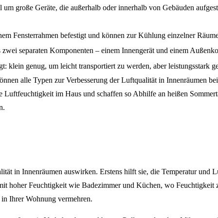
el um große Geräte, die außerhalb oder innerhalb von Gebäuden aufges
 einem Fensterrahmen befestigt und können zur Kühlung einzelner Räu
us zwei separaten Komponenten – einem Innengerät und einem Außenko
gt: klein genug, um leicht transportiert zu werden, aber leistungsstar
nnen alle Typen zur Verbesserung der Luftqualität in Innenräumen beit
die Luftfeuchtigkeit im Haus und schaffen so Abhilfe an heißen Somme
n.
alität in Innenräumen auswirken. Erstens hilft sie, die Temperatur und 
 mit hoher Feuchtigkeit wie Badezimmer und Küchen, wo Feuchtigkeit zu
n in Ihrer Wohnung vermehren.