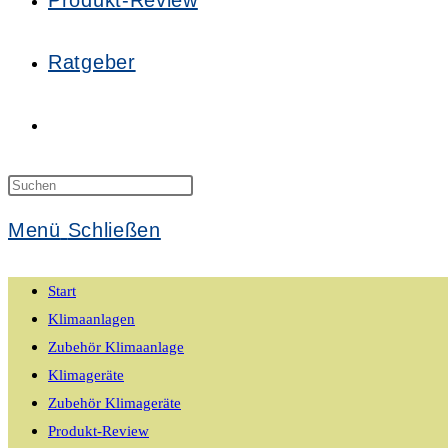
Produkt-Review
Ratgeber
Website-
Suche
Press
Escape
Menü
Schließen
to
umschalten
close
Start
the
Klimaanlagen
search
Zubehör Klimaanlage
panel.
Klimageräte
Zubehör Klimageräte
Produkt-Review