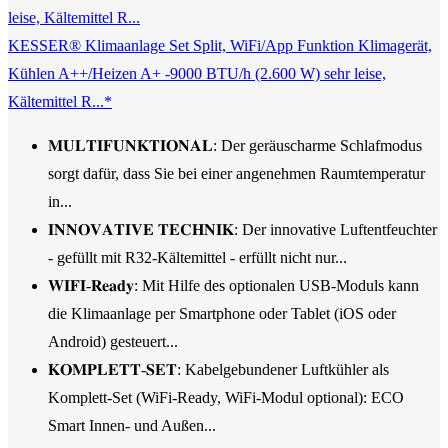
KESSER® Klimaanlage Set Split, WiFi/App Funktion Klimagerät,
Kühlen A++/Heizen A+ -9000 BTU/h (2.600 W) sehr leise,
Kältemittel R...*
𝐌𝐔𝐋𝐓𝐈𝐅𝐔𝐍𝐊𝐓𝐈𝐎𝐍𝐀𝐋: Der geräuscharme Schlafmodus
sorgt dafür, dass Sie bei einer angenehmen Raumtemperatur
in...
𝐈𝐍𝐍𝐎𝐕𝐀𝐓𝐈𝐕𝐄 𝐓𝐄𝐂𝐇𝐍𝐈𝐊: Der innovative Luftentfeuchter
- gefüllt mit R32-Kältemittel - erfüllt nicht nur...
𝐖𝐈𝐅𝐈-𝐑𝐞𝐚𝐝𝐲: Mit Hilfe des optionalen USB-Moduls kann
die Klimaanlage per Smartphone oder Tablet (iOS oder
Android) gesteuert...
𝐊𝐎𝐌𝐏𝐋𝐄𝐓𝐓-𝐒𝐄𝐓: Kabelgebundener Luftkühler als
Komplett-Set (WiFi-Ready, WiFi-Modul optional): ECO
Smart Innen- und Außen...