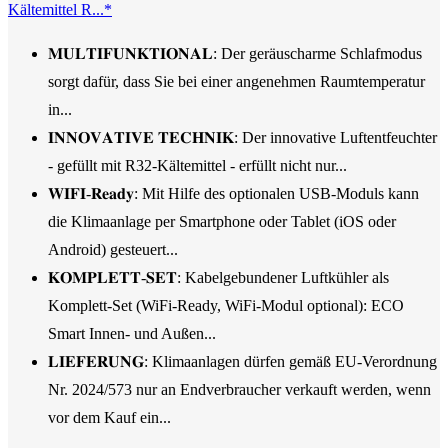
Kältemittel R...*
𝐌𝐔𝐋𝐓𝐈𝐅𝐔𝐍𝐊𝐓𝐈𝐎𝐍𝐀𝐋: Der geräuscharme Schlafmodus
sorgt dafür, dass Sie bei einer angenehmen Raumtemperatur
in...
𝐈𝐍𝐍𝐎𝐕𝐀𝐓𝐈𝐕𝐄 𝐓𝐄𝐂𝐇𝐍𝐈𝐊: Der innovative Luftentfeuchter
- gefüllt mit R32-Kältemittel - erfüllt nicht nur...
𝐖𝐈𝐅𝐈-𝐑𝐞𝐚𝐝𝐲: Mit Hilfe des optionalen USB-Moduls kann
die Klimaanlage per Smartphone oder Tablet (iOS oder
Android) gesteuert...
𝐊𝐎𝐌𝐏𝐋𝐄𝐓𝐓-𝐒𝐄𝐓: Kabelgebundener Luftkühler als
Komplett-Set (WiFi-Ready, WiFi-Modul optional): ECO
Smart Innen- und Außen...
𝐋𝐈𝐄𝐅𝐄𝐑𝐔𝐍𝐆: Klimaanlagen dürfen gemäß EU-Verordnung
Nr. 2024/573 nur an Endverbraucher verkauft werden, wenn
vor dem Kauf ein...