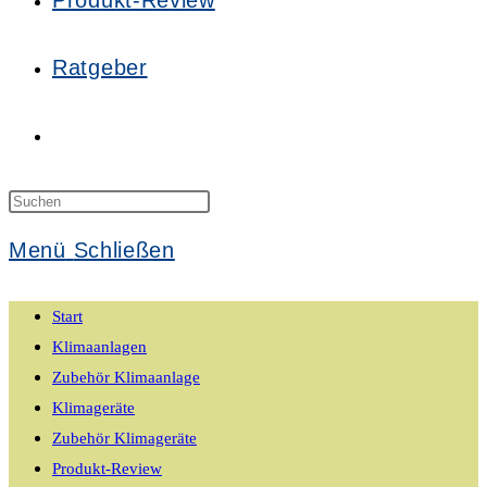
Produkt-Review
Ratgeber
Website-
Suche
Press
Escape
Menü
Schließen
to
umschalten
close
Start
the
Klimaanlagen
search
Zubehör Klimaanlage
panel.
Klimageräte
Zubehör Klimageräte
Produkt-Review