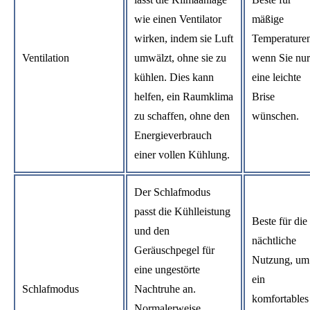
wie einen Ventilator
mäßige
wirken, indem sie Luft
Temperaturen
Ventilation
umwälzt, ohne sie zu
wenn Sie nur
kühlen. Dies kann
eine leichte
helfen, ein Raumklima
Brise
zu schaffen, ohne den
wünschen.
Energieverbrauch
einer vollen Kühlung.
Der Schlafmodus
passt die Kühlleistung
Beste für die
und den
nächtliche
Geräuschpegel für
Nutzung, um
eine ungestörte
ein
Schlafmodus
Nachtruhe an.
komfortables
Normalerweise