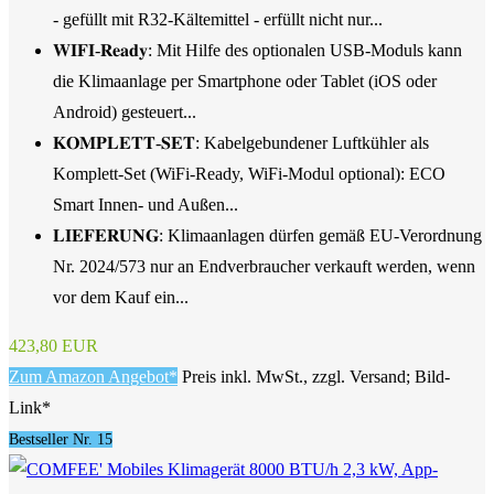
- gefüllt mit R32-Kältemittel - erfüllt nicht nur...
𝐖𝐈𝐅𝐈-𝐑𝐞𝐚𝐝𝐲: Mit Hilfe des optionalen USB-Moduls kann
die Klimaanlage per Smartphone oder Tablet (iOS oder
Android) gesteuert...
𝐊𝐎𝐌𝐏𝐋𝐄𝐓𝐓-𝐒𝐄𝐓: Kabelgebundener Luftkühler als
Komplett-Set (WiFi-Ready, WiFi-Modul optional): ECO
Smart Innen- und Außen...
𝐋𝐈𝐄𝐅𝐄𝐑𝐔𝐍𝐆: Klimaanlagen dürfen gemäß EU-Verordnung
Nr. 2024/573 nur an Endverbraucher verkauft werden, wenn
vor dem Kauf ein...
423,80 EUR
Zum Amazon Angebot*
Preis inkl. MwSt., zzgl. Versand; Bild-
Link*
Bestseller Nr. 15