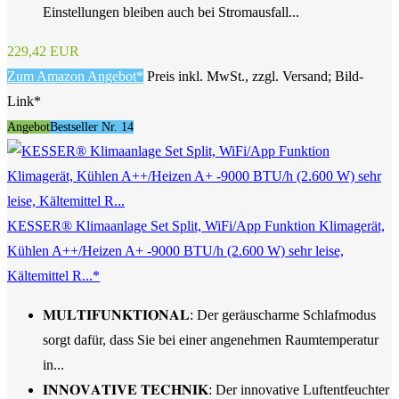
Einstellungen bleiben auch bei Stromausfall...
229,42 EUR
Zum Amazon Angebot*
Preis inkl. MwSt., zzgl. Versand; Bild-
Link*
Angebot
Bestseller Nr. 14
KESSER® Klimaanlage Set Split, WiFi/App Funktion Klimagerät,
Kühlen A++/Heizen A+ -9000 BTU/h (2.600 W) sehr leise,
Kältemittel R...*
𝐌𝐔𝐋𝐓𝐈𝐅𝐔𝐍𝐊𝐓𝐈𝐎𝐍𝐀𝐋: Der geräuscharme Schlafmodus
sorgt dafür, dass Sie bei einer angenehmen Raumtemperatur
in...
𝐈𝐍𝐍𝐎𝐕𝐀𝐓𝐈𝐕𝐄 𝐓𝐄𝐂𝐇𝐍𝐈𝐊: Der innovative Luftentfeuchter