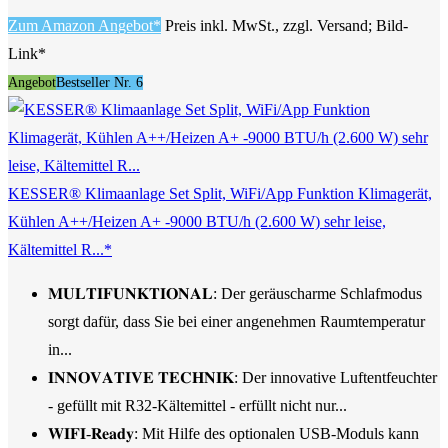
Zum Amazon Angebot*
Preis inkl. MwSt., zzgl. Versand; Bild-
Link*
Angebot
Bestseller Nr. 6
KESSER® Klimaanlage Set Split, WiFi/App Funktion Klimagerät,
Kühlen A++/Heizen A+ -9000 BTU/h (2.600 W) sehr leise,
Kältemittel R...*
𝐌𝐔𝐋𝐓𝐈𝐅𝐔𝐍𝐊𝐓𝐈𝐎𝐍𝐀𝐋: Der geräuscharme Schlafmodus
sorgt dafür, dass Sie bei einer angenehmen Raumtemperatur
in...
𝐈𝐍𝐍𝐎𝐕𝐀𝐓𝐈𝐕𝐄 𝐓𝐄𝐂𝐇𝐍𝐈𝐊: Der innovative Luftentfeuchter
- gefüllt mit R32-Kältemittel - erfüllt nicht nur...
𝐖𝐈𝐅𝐈-𝐑𝐞𝐚𝐝𝐲: Mit Hilfe des optionalen USB-Moduls kann