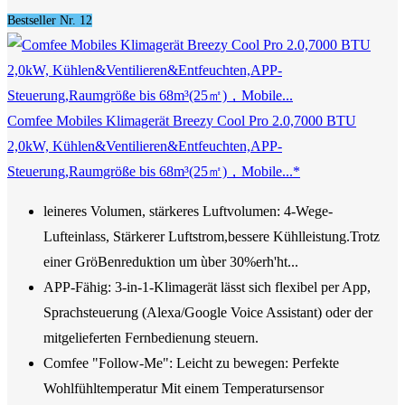
Bestseller Nr. 12
Comfee Mobiles Klimagerät Breezy Cool Pro 2.0,7000 BTU
2,0kW, Kühlen&Ventilieren&Entfeuchten,APP-
Steuerung,Raumgröße bis 68m³(25㎡)，Mobile...*
leineres Volumen, stärkeres Luftvolumen: 4-Wege-
Lufteinlass, Stärkerer Luftstrom,bessere Kühlleistung.Trotz
einer GröBenreduktion um ùber 30%erh'ht...
APP-Fähig: 3-in-1-Klimagerät lässt sich flexibel per App,
Sprachsteuerung (Alexa/Google Voice Assistant) oder der
mitgelieferten Fernbedienung steuern.
Comfee "Follow-Me": Leicht zu bewegen: Perfekte
Wohlfühltemperatur Mit einem Temperatursensor