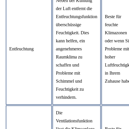
Neben der Kühlung
der Luft entfernt die
Entfeuchtungsfunktion
Beste für
überschüssige
feuchte
Feuchtigkeit. Dies
Klimazonen
kann helfen, ein
oder wenn Si
Entfeuchtung
angenehmeres
Probleme mit
Raumklima zu
hoher
schaffen und
Luftfeuchtigk
Probleme mit
in Ihrem
Schimmel und
Zuhause hab
Feuchtigkeit zu
verhindern.
Die
Ventilationsfunktion
lässt die Klimaanlage
Beste für