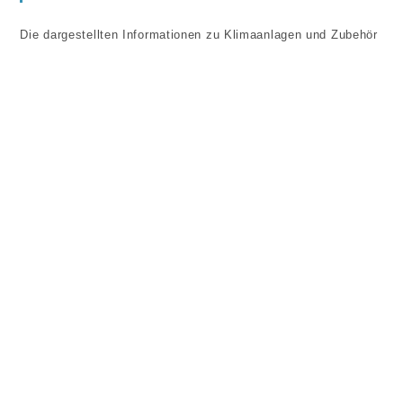
Die dargestellten Informationen zu Klimaanlagen und Zubehör
hier dienen nur zur Orientierung – keine Beratung, Empfehlung
oder Garantie. Haftung ausgeschlossen. Montage und
Kältemittelfüllung ausschließlich durch zertifizierte Fachkräfte
(Elektriker/Kältefachmann). Geräte auf IP-Schutz, VDE, F-
Gas-Zertifikat und EU-Energie-Label prüfen.
Rechtliches
Datenschutzerklärung
Impressum
Klimaanlagen – Startseite