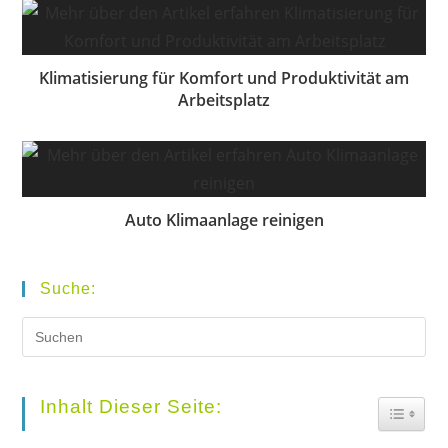
Klimatisierung für Komfort und Produktivität am
Arbeitsplatz
Auto Klimaanlage reinigen
Suche:
Pr
Es
to
Inhalt Dieser Seite:
Toggle
clo