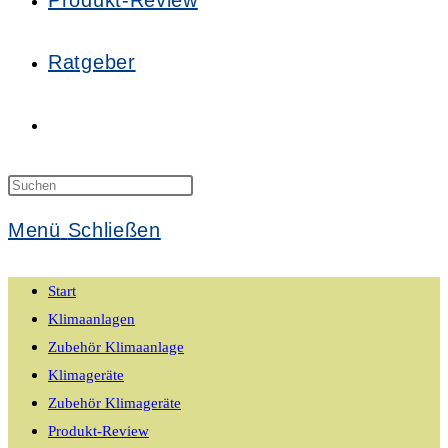
Produkt-Review
Ratgeber
Website-
Suche
Press
Escape
Menü
Schließen
to
umschalten
close
Start
the
Klimaanlagen
search
Zubehör Klimaanlage
panel.
Klimageräte
Zubehör Klimageräte
Produkt-Review