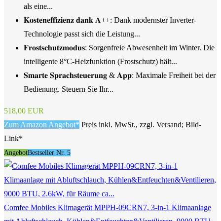
als eine...
𝐊𝐨𝐬𝐭𝐞𝐧𝐞𝐟𝐟𝐢𝐳𝐢𝐞𝐧𝐳 𝐝𝐚𝐧𝐤 𝐀++: Dank modernster Inverter-
Technologie passt sich die Leistung...
𝐅𝐫𝐨𝐬𝐭𝐬𝐜𝐡𝐮𝐭𝐳𝐦𝐨𝐝𝐮𝐬: Sorgenfreie Abwesenheit im Winter. Die
intelligente 8°C-Heizfunktion (Frostschutz) hält...
𝐒𝐦𝐚𝐫𝐭𝐞 𝐒𝐩𝐫𝐚𝐜𝐡𝐬𝐭𝐞𝐮𝐞𝐫𝐮𝐧𝐠 & 𝐀𝐩𝐩: Maximale Freiheit bei der
Bedienung. Steuern Sie Ihr...
518,00 EUR
Zum Amazon Angebot*
Preis inkl. MwSt., zzgl. Versand; Bild-
Link*
Angebot
Bestseller Nr. 5
Comfee Mobiles Klimagerät MPPH-09CRN7, 3-in-1 Klimaanlage