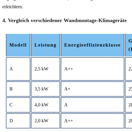
erleichtern.
4. Vergleich verschiedener Wandmontage-Klimageräte
G
Modell
Leistung
Energieeffizienzklasse
(
A
2,5 kW
A++
2
B
3,5 kW
A+
2
C
4,0 kW
A
2
D
2,0 kW
A++
2