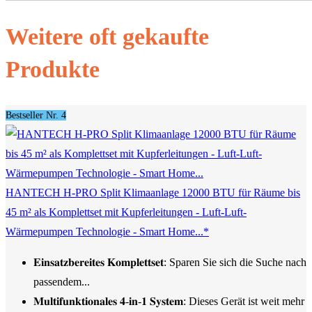
Weitere oft gekaufte
Produkte
Bestseller Nr. 4
HANTECH H-PRO Split Klimaanlage 12000 BTU für Räume bis
45 m² als Komplettset mit Kupferleitungen - Luft-Luft-
Wärmepumpen Technologie - Smart Home...*
𝐄𝐢𝐧𝐬𝐚𝐭𝐳𝐛𝐞𝐫𝐞𝐢𝐭𝐞𝐬 𝐊𝐨𝐦𝐩𝐥𝐞𝐭𝐭𝐬𝐞𝐭: Sparen Sie sich die Suche nach
passendem...
𝐌𝐮𝐥𝐭𝐢𝐟𝐮𝐧𝐤𝐭𝐢𝐨𝐧𝐚𝐥𝐞𝐬 𝟒-𝐢𝐧-𝟏 𝐒𝐲𝐬𝐭𝐞𝐦: Dieses Gerät ist weit mehr