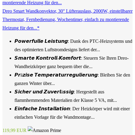
Dreo Smart Wandkonvektor, 30° Lüfterauslass, 2000W, einstellbarer
Thermostat, Fernbedienung, Wochentimer, einfach zu montierende
Heizung für den...*
𝙋𝙤𝙬𝙚𝙧𝙛𝙪𝙡𝙡𝙚 𝙇𝙚𝙞𝙨𝙩𝙪𝙣𝙜: Dank des PTC-Heizsystems und
des optimierten Luftstromdesigns liefert der...
𝙎𝙢𝙖𝙧𝙩𝙚 𝙆𝙤𝙣𝙩𝙧𝙤𝙡𝙡-𝙆𝙤𝙢𝙛𝙤𝙧𝙩: Steuern Sie Ihren Dreo-
Wandheizkörper ganz bequem über die...
𝙋𝙧ä𝙯𝙞𝙨𝙚 𝙏𝙚𝙢𝙥𝙚𝙧𝙖𝙩𝙪𝙧𝙧𝙚𝙜𝙪𝙡𝙞𝙚𝙧𝙪𝙣𝙜: Bleiben Sie den
ganzen Winter über...
𝙎𝙞𝙘𝙝𝙚𝙧 𝙪𝙣𝙙 𝙕𝙪𝙫𝙚𝙧𝙡ä𝙨𝙨𝙞𝙜: Hergestellt aus
flammhemmenden Materialien der Klasse 5 VA, mit...
𝙀𝙞𝙣𝙛𝙖𝙘𝙝𝙚 𝙄𝙣𝙨𝙩𝙖𝙡𝙡𝙖𝙩𝙞𝙤𝙣: Der Heizkörper wird mit einer
einfachen Vorlage für die Wandmontage...
119,99 EUR