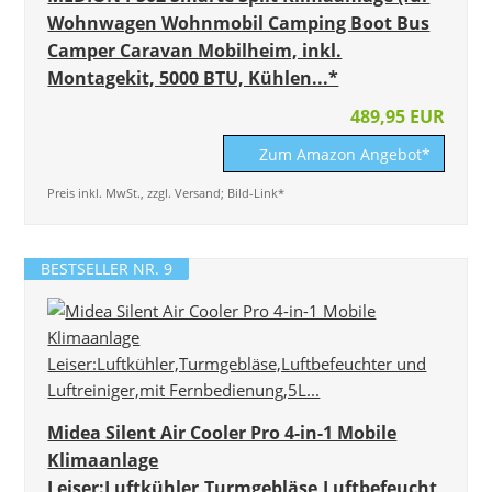
Wohnwagen Wohnmobil Camping Boot Bus
Camper Caravan Mobilheim, inkl.
Montagekit, 5000 BTU, Kühlen...*
489,95 EUR
Zum Amazon Angebot*
Preis inkl. MwSt., zzgl. Versand; Bild-Link*
BESTSELLER NR. 9
Midea Silent Air Cooler Pro 4-in-1 Mobile
Klimaanlage
Leiser:Luftkühler,Turmgebläse,Luftbefeucht