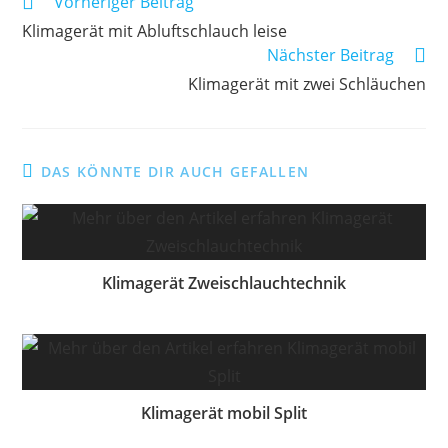
Weitere
Vorheriger Beitrag
Artikel
Klimagerät mit Abluftschlauch leise
ansehen
Nächster Beitrag
Klimagerät mit zwei Schläuchen
DAS KÖNNTE DIR AUCH GEFALLEN
Klimagerät Zweischlauchtechnik
Klimagerät mobil Split