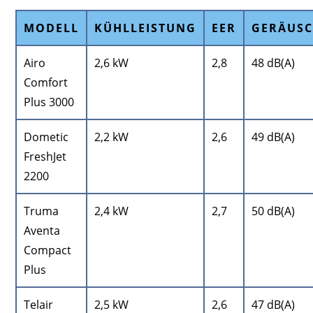
MODELL
KÜHLLEISTUNG
EER
GERÄUSC
Airo
2,6 kW
2,8
48 dB(A)
Comfort
Plus 3000
Dometic
2,2 kW
2,6
49 dB(A)
FreshJet
2200
Truma
2,4 kW
2,7
50 dB(A)
Aventa
Compact
Plus
Telair
2,5 kW
2,6
47 dB(A)