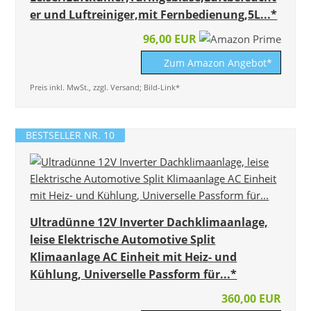
er und Luftreiniger,mit Fernbedienung,5L...*
96,00 EUR
Zum Amazon Angebot*
Preis inkl. MwSt., zzgl. Versand; Bild-Link*
BESTSELLER NR. 10
Ultradünne 12V Inverter Dachklimaanlage,
leise Elektrische Automotive Split
Klimaanlage AC Einheit mit Heiz- und
Kühlung, Universelle Passform für...*
360,00 EUR