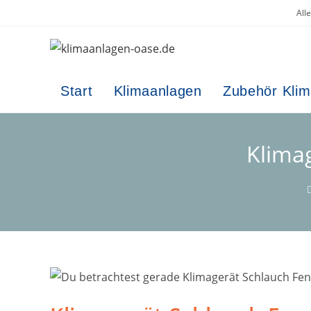
Zum
All
Inhalt
springen
Start
Klimaanlagen
Zubehör Kli
Klima