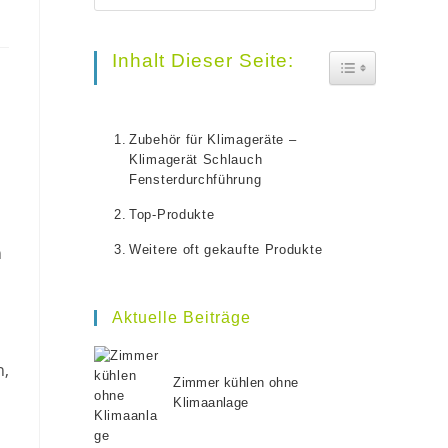
Escape
to
Inhalt Dieser Seite:
Toggle Table O
close
the
Zubehör für Klimageräte –
search
Klimagerät Schlauch
Fensterdurchführung
panel.
Top-Produkte
n
Weitere oft gekaufte Produkte
Aktuelle Beiträge
n,
Zimmer kühlen ohne
Klimaanlage