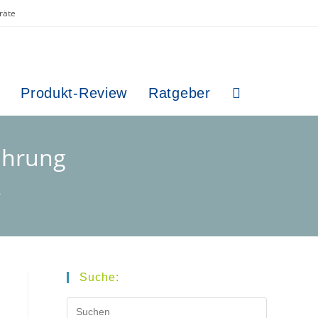
räte
Produkt-Review
Ratgeber
Website-
Suche
ührung
umschalten
>
Suche:
Press