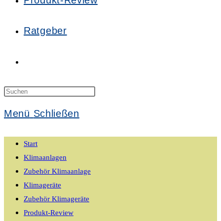
Produkt-Review
Ratgeber
Website-
Suche
Press
Escape
Menü
Schließen
to
umschalten
close
Start
the
Klimaanlagen
search
Zubehör Klimaanlage
panel.
Klimageräte
Zubehör Klimageräte
Produkt-Review