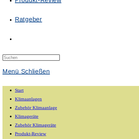
Produkt-Review
Ratgeber
Website-
Suche
Press
Escape
Menü
Schließen
to
umschalten
close
Start
the
Klimaanlagen
search
Zubehör Klimaanlage
panel.
Klimageräte
Zubehör Klimageräte
Produkt-Review