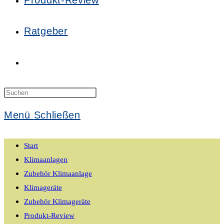
Produkt-Review
Ratgeber
Website-
Suche
Press
Escape
Menü
Schließen
to
umschalten
close
Start
the
Klimaanlagen
search
Zubehör Klimaanlage
panel.
Klimageräte
Zubehör Klimageräte
Produkt-Review