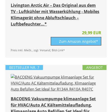
Livington Arctic Air – Das Original aus dem
TV - Luftkühler mit Wasserkühlung - Mobiles
Klimagerät ohne Abluftschlauch –
Luftbefeuchter...*
29,99 EUR
Zum Amazon Angebot*
Preis inkl. MwSt., zzgl. Versand; Bild-Link*
BESTSELLER NR. 7
ANGEBOT
BACOENG Vakuumpumpe klimaanlage Set
für HVAC/Auto AC Kältemittelaufladung,
Klimaanlage Auto Befüllen Set Ideal für