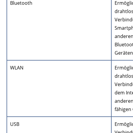
Bluetooth
Ermögli
drahtlo
Verbind
Smartp
andere
Bluetoo
Geräten
WLAN
Ermögli
drahtlo
Verbind
dem Int
andere
fähigen
USB
Ermögli
Verbind