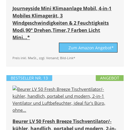
Journeyside Mini Klimaanlage Mobil, 4-in-1
Mobiles Klimagerät, 3
Windgeschwindigkeiten & 2 Feuchtigkeits
Modi,90° Drehen,Timer,7 Farben Licht
Mini...*
Zum Amazon Angebot*
Preis inkl. MwSt., zzgl. Versand; Bild-Link*
BESTSELLER NR. 13
ANGEBOT
Beurer LV 50 Fresh Breeze Tischventilator/-
kühler, handlich, portabel und modern, 2-in-