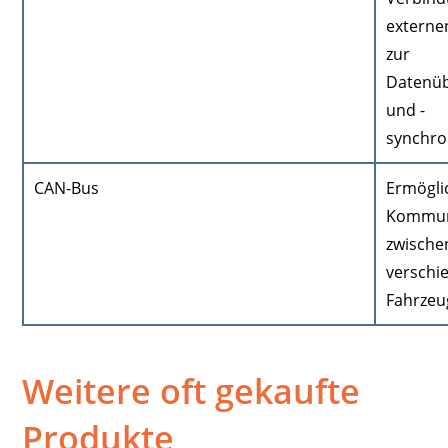
externe
zur
Datenü
und -
synchro
CAN-Bus
Ermögli
Kommun
zwische
verschi
Fahrzeu
Weitere oft gekaufte
Produkte