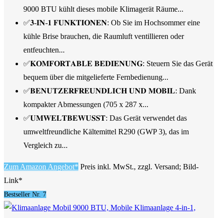
9000 BTU kühlt dieses mobile Klimagerät Räume...
✅𝟑-𝐈𝐍-𝟏 𝐅𝐔𝐍𝐊𝐓𝐈𝐎𝐍𝐄𝐍: Ob Sie im Hochsommer eine
kühle Brise brauchen, die Raumluft ventillieren oder
entfeuchten...
✅𝐊𝐎𝐌𝐅𝐎𝐑𝐓𝐀𝐁𝐋𝐄 𝐁𝐄𝐃𝐈𝐄𝐍𝐔𝐍𝐆: Steuern Sie das Gerät
bequem über die mitgelieferte Fernbedienung...
✅𝐁𝐄𝐍𝐔𝐓𝐙𝐄𝐑𝐅𝐑𝐄𝐔𝐍𝐃𝐋𝐈𝐂𝐇 𝐔𝐍𝐃 𝐌𝐎𝐁𝐈𝐋: Dank
kompakter Abmessungen (705 x 287 x...
✅𝐔𝐌𝐖𝐄𝐋𝐓𝐁𝐄𝐖𝐔𝐒𝐒𝐓: Das Gerät verwendet das
umweltfreundliche Kältemittel R290 (GWP 3), das im
Vergleich zu...
Zum Amazon Angebot*
Preis inkl. MwSt., zzgl. Versand; Bild-
Link*
Bestseller Nr. 7