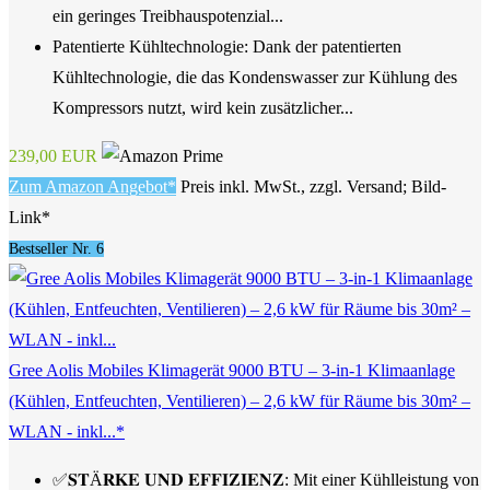
ein geringes Treibhauspotenzial...
Patentierte Kühltechnologie: Dank der patentierten
Kühltechnologie, die das Kondenswasser zur Kühlung des
Kompressors nutzt, wird kein zusätzlicher...
239,00 EUR
Zum Amazon Angebot*
Preis inkl. MwSt., zzgl. Versand; Bild-
Link*
Bestseller Nr. 6
Gree Aolis Mobiles Klimagerät 9000 BTU – 3-in-1 Klimaanlage
(Kühlen, Entfeuchten, Ventilieren) – 2,6 kW für Räume bis 30m² –
WLAN - inkl...*
✅𝐒𝐓Ä𝐑𝐊𝐄 𝐔𝐍𝐃 𝐄𝐅𝐅𝐈𝐙𝐈𝐄𝐍𝐙: Mit einer Kühlleistung von