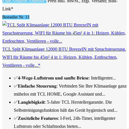
Zum Amazon Angebot*
Preis inkl. MwSt., zzgl. Versand; Bild-
Link*
Bestseller Nr. 13
TCL Split Klimaanlage 12000 BTU BreezeIN mit Sprachsteuerung,
WIFI für Räume bis 45m² 4 in 1: Heizen, Kühlen, Entfeuchten,
Ventilieren - volle...*
✅𝟒-𝐖𝐞𝐠𝐞-𝐋𝐮𝐟𝐭𝐬𝐭𝐫𝐨𝐦 𝐮𝐧𝐝 𝐬𝐚𝐧𝐟𝐭𝐞 𝐁𝐫𝐢𝐞𝐬𝐞: Intelligenter...
✅𝐄𝐢𝐧𝐟𝐚𝐜𝐡𝐞 𝐒𝐭𝐞𝐮𝐞𝐫𝐮𝐧𝐠: Verbinden Sie Ihre Klimaanlage ganz
mühelos mit TCL HOME, Google Assistant und...
✅𝐋𝐚𝐧𝐠𝐥𝐞𝐛𝐢𝐠𝐤𝐞𝐢𝐭: 5-Jahre TCL Herstellergarantie. Die
Selbstreinigungsfunktion hält das Gerät hygienisch und...
✅𝐙𝐮𝐬ä𝐭𝐳𝐥𝐢𝐜𝐡𝐞 𝐅𝐞𝐚𝐭𝐮𝐫𝐞𝐬: I-Feel, 24h-Timer, intelligenter
Luftstrom oder Schlafmodus bieten...