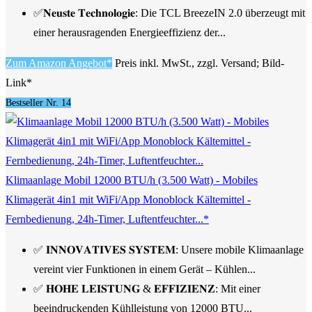
✅𝐍𝐞𝐮𝐬𝐭𝐞 𝐓𝐞𝐜𝐡𝐧𝐨𝐥𝐨𝐠𝐢𝐞: Die TCL BreezeIN 2.0 überzeugt mit
einer herausragenden Energieeffizienz der...
Zum Amazon Angebot*
Preis inkl. MwSt., zzgl. Versand; Bild-
Link*
Bestseller Nr. 14
Klimaanlage Mobil 12000 BTU/h (3.500 Watt) - Mobiles
Klimagerät 4in1 mit WiFi/App Monoblock Kältemittel -
Fernbedienung, 24h-Timer, Luftentfeuchter...*
✅ 𝐈𝐍𝐍𝐎𝐕𝐀𝐓𝐈𝐕𝐄𝐒 𝐒𝐘𝐒𝐓𝐄𝐌: Unsere mobile Klimaanlage
vereint vier Funktionen in einem Gerät – Kühlen...
✅ 𝐇𝐎𝐇𝐄 𝐋𝐄𝐈𝐒𝐓𝐔𝐍𝐆 & 𝐄𝐅𝐅𝐈𝐙𝐈𝐄𝐍𝐙: Mit einer
beeindruckenden Kühlleistung von 12000 BTU...