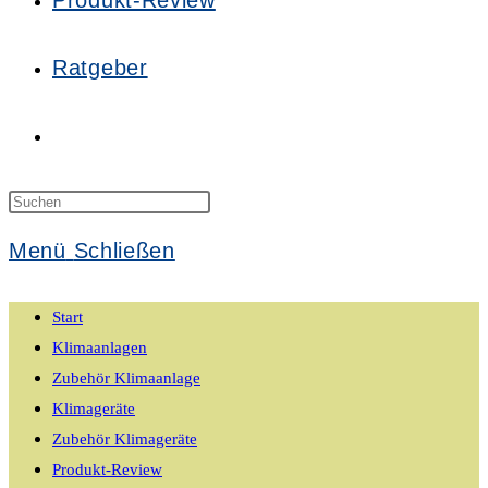
Produkt-Review
Ratgeber
Website-
Suche
Press
Escape
Menü
Schließen
to
umschalten
close
Start
the
Klimaanlagen
search
Zubehör Klimaanlage
panel.
Klimageräte
Zubehör Klimageräte
Produkt-Review