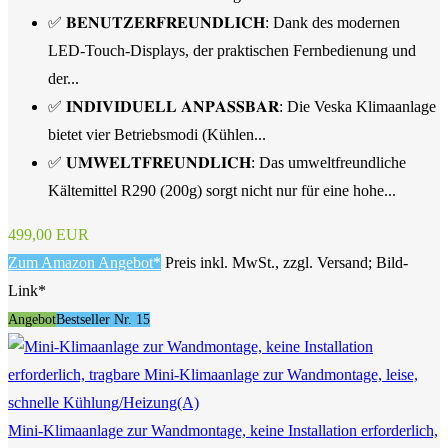
✅ 𝐁𝐄𝐍𝐔𝐓𝐙𝐄𝐑𝐅𝐑𝐄𝐔𝐍𝐃𝐋𝐈𝐂𝐇: Dank des modernen
LED-Touch-Displays, der praktischen Fernbedienung und
der...
✅ 𝐈𝐍𝐃𝐈𝐕𝐈𝐃𝐔𝐄𝐋𝐋 𝐀𝐍𝐏𝐀𝐒𝐒𝐁𝐀𝐑: Die Veska Klimaanlage
bietet vier Betriebsmodi (Kühlen...
✅ 𝐔𝐌𝐖𝐄𝐋𝐓𝐅𝐑𝐄𝐔𝐍𝐃𝐋𝐈𝐂𝐇: Das umweltfreundliche
Kältemittel R290 (200g) sorgt nicht nur für eine hohe...
499,00 EUR
Zum Amazon Angebot*
Preis inkl. MwSt., zzgl. Versand; Bild-
Link*
Angebot
Bestseller Nr. 15
Mini-Klimaanlage zur Wandmontage, keine Installation erforderlich,