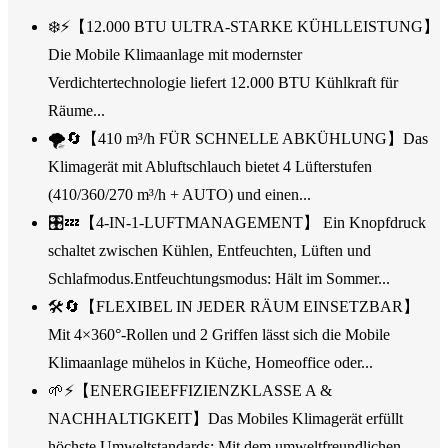
❄️⚡【12.000 BTU ULTRA-STARKE KÜHLLEISTUNG】
Die Mobile Klimaanlage mit modernster
Verdichtertechnologie liefert 12.000 BTU Kühlkraft für
Räume...
🌪️🔄【410 m³/h FÜR SCHNELLE ABKÜHLUNG】Das
Klimagerät mit Abluftschlauch bietet 4 Lüfterstufen
(410/360/270 m³/h + AUTO) und einen...
🎛️💤【4-IN-1-LUFTMANAGEMENT】 Ein Knopfdruck
schaltet zwischen Kühlen, Entfeuchten, Lüften und
Schlafmodus.Entfeuchtungsmodus: Hält im Sommer...
🛠️🔄【FLEXIBEL IN JEDER RÄUM EINSETZBAR】
Mit 4×360°-Rollen und 2 Griffen lässt sich die Mobile
Klimaanlage mühelos in Küche, Homeoffice oder...
🌱⚡【ENERGIEEFFIZIENZKLASSE A &
NACHHALTIGKEIT】Das Mobiles Klimagerät erfüllt
höchste Umweltstandards: Mit dem umweltfreundlichen