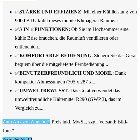
✅𝐒𝐓Ä𝐑𝐊𝐄 𝐔𝐍𝐃 𝐄𝐅𝐅𝐈𝐙𝐈𝐄𝐍𝐙: Mit einer Kühlleistung von
9000 BTU kühlt dieses mobile Klimagerät Räume...
✅𝟑-𝐈𝐍-𝟏 𝐅𝐔𝐍𝐊𝐓𝐈𝐎𝐍𝐄𝐍: Ob Sie im Hochsommer eine
kühle Brise brauchen, die Raumluft ventillieren oder
entfeuchten...
✅𝐊𝐎𝐌𝐅𝐎𝐑𝐓𝐀𝐁𝐋𝐄 𝐁𝐄𝐃𝐈𝐄𝐍𝐔𝐍𝐆: Steuern Sie das Gerät
bequem über die mitgelieferte Fernbedienung...
✅𝐁𝐄𝐍𝐔𝐓𝐙𝐄𝐑𝐅𝐑𝐄𝐔𝐍𝐃𝐋𝐈𝐂𝐇 𝐔𝐍𝐃 𝐌𝐎𝐁𝐈𝐋: Dank
kompakter Abmessungen (705 x 287 x...
✅𝐔𝐌𝐖𝐄𝐋𝐓𝐁𝐄𝐖𝐔𝐒𝐒𝐓: Das Gerät verwendet das
umweltfreundliche Kältemittel R290 (GWP 3), das im
Vergleich zu...
Zum Amazon Angebot*
Preis inkl. MwSt., zzgl. Versand; Bild-
Link*
Bestseller Nr. 10