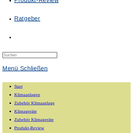
Produkt-Review
Ratgeber
Website-
Suche
Press
Escape
Menü
Schließen
to
umschalten
close
Start
the
Klimaanlagen
search
Zubehör Klimaanlage
panel.
Klimageräte
Zubehör Klimageräte
Produkt-Review