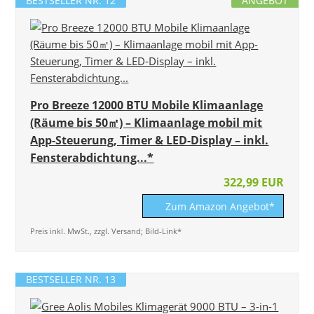
BESTSELLER NR. 12
ANGEBOT
Pro Breeze 12000 BTU Mobile Klimaanlage
(Räume bis 50㎡) – Klimaanlage mobil mit
App-Steuerung, Timer & LED-Display – inkl.
Fensterabdichtung...*
322,99 EUR
Zum Amazon Angebot*
Preis inkl. MwSt., zzgl. Versand; Bild-Link*
BESTSELLER NR. 13