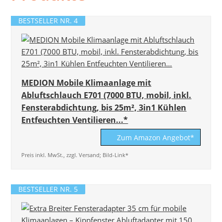
BESTSELLER NR. 4
MEDION Mobile Klimaanlage mit
Abluftschlauch E701 (7000 BTU, mobil, inkl.
Fensterabdichtung, bis 25m², 3in1 Kühlen
Entfeuchten Ventilieren...*
Zum Amazon Angebot*
Preis inkl. MwSt., zzgl. Versand; Bild-Link*
BESTSELLER NR. 5