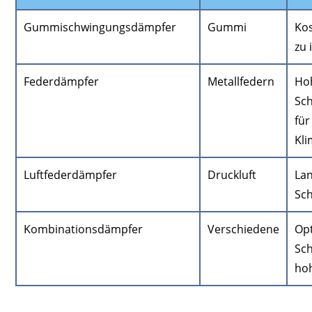
Gummischwingungsdämpfer
Gummi
Kos
zu 
Federdämpfer
Metallfedern
Ho
Sc
für
Kl
Luftfederdämpfer
Druckluft
Lan
Sc
Kombinationsdämpfer
Verschiedene
Op
Sch
hoh