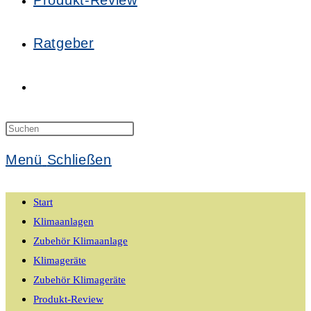
Produkt-Review
Ratgeber
Website-
Suche
Press
Escape
Menü
Schließen
to
umschalten
close
Start
the
Klimaanlagen
search
Zubehör Klimaanlage
panel.
Klimageräte
Zubehör Klimageräte
Produkt-Review