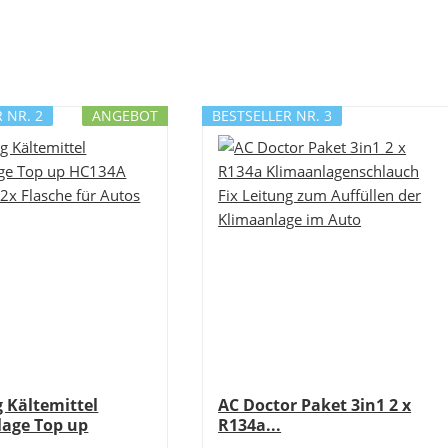
 NR. 2
ANGEBOT
BESTSELLER NR. 3
 Kältemittel
AC Doctor Paket 3in1 2 x
lage Top up
R134a...
.