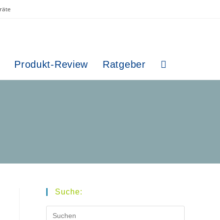
räte
Produkt-Review
Ratgeber
Website-
Suche
umschalten
Suche:
Press