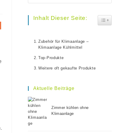
Escape
to
Inhalt Dieser Seite:
Toggle Table O
l
close
the
Zubehör für Klimaanlage –
search
Klimaanlage Kühlmittel
panel.
Top-Produkte
e
Weitere oft gekaufte Produkte
Aktuelle Beiträge
Zimmer kühlen ohne
Klimaanlage
.