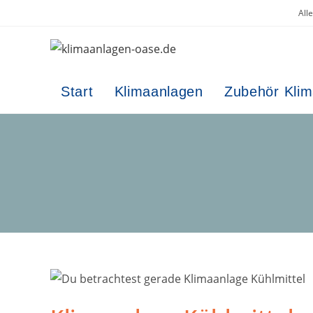
Zum
All
Inhalt
springen
Start
Klimaanlagen
Zubehör Kli