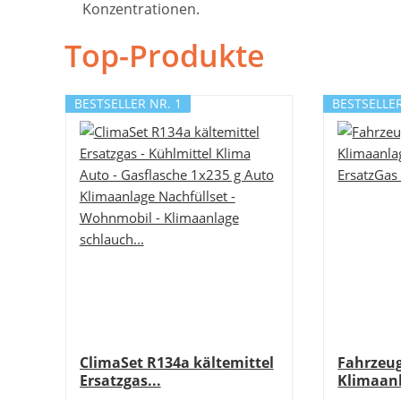
Konzentrationen.
Top-Produkte
BESTSELLER NR. 1
BESTSELLER
ClimaSet R134a kältemittel
Fahrzeug
Ersatzgas...
Klimaan
HC134A..