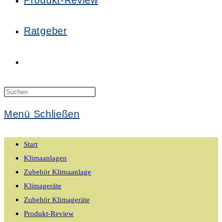
Produkt-Review
Ratgeber
Website-
Suche
Press
Escape
Menü
Schließen
to
umschalten
close
Start
the
Klimaanlagen
search
Zubehör Klimaanlage
panel.
Klimageräte
Zubehör Klimageräte
Produkt-Review