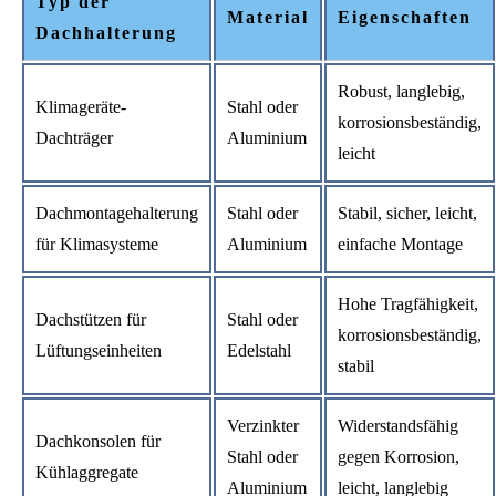
Typ der
Material
Eigenschaften
Dachhalterung
Robust, langlebig,
Klimageräte-
Stahl oder
korrosionsbeständig,
Dachträger
Aluminium
leicht
Dachmontagehalterung
Stahl oder
Stabil, sicher, leicht,
für Klimasysteme
Aluminium
einfache Montage
Hohe Tragfähigkeit,
Dachstützen für
Stahl oder
korrosionsbeständig,
Lüftungseinheiten
Edelstahl
stabil
Verzinkter
Widerstandsfähig
Dachkonsolen für
Stahl oder
gegen Korrosion,
Kühlaggregate
Aluminium
leicht, langlebig