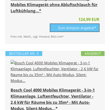
Mobiles Klimagerät ohne Abluftschlauch für
Luftkühlung...*
124,99 EUR
Zum Amazon Angebot*
Preis inkl. MwSt., zzgl. Versand; Bild-Link*
BESTSELLER NR. 9
ANGEBOT
Bosch Cool 4000 Mobiles Klimagerät - 3-in-1
Klimaanlage, Luftentfeuchter, Ventilator -
2,6 kW für Räume bis zu 35m² - Mit Auto-
Modus, Silent-Modus...*