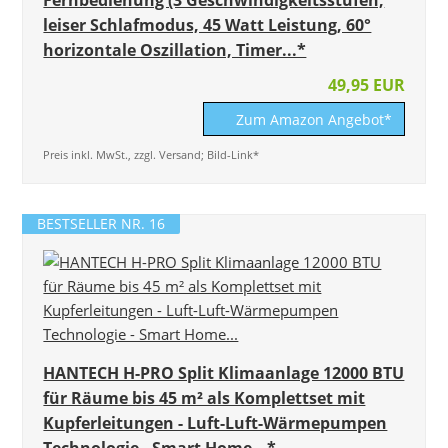
leiser Schlafmodus, 45 Watt Leistung, 60°
horizontale Oszillation, Timer...*
49,95 EUR
Zum Amazon Angebot*
Preis inkl. MwSt., zzgl. Versand; Bild-Link*
BESTSELLER NR. 16
HANTECH H-PRO Split Klimaanlage 12000 BTU
für Räume bis 45 m² als Komplettset mit
Kupferleitungen - Luft-Luft-Wärmepumpen
Technologie - Smart Home...*