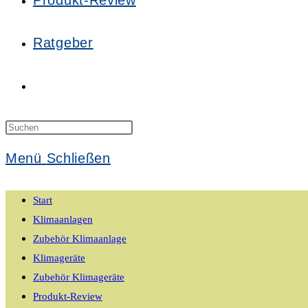
Produkt-Review
Ratgeber
Website-
Suche
Press
Escape
Menü
Schließen
to
umschalten
close
Start
the
Klimaanlagen
search
Zubehör Klimaanlage
panel.
Klimageräte
Zubehör Klimageräte
Produkt-Review