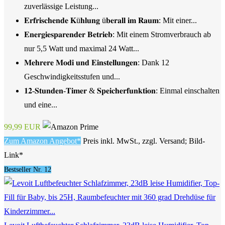
zuverlässige Leistung...
𝐄𝐫𝐟𝐫𝐢𝐬𝐜𝐡𝐞𝐧𝐝𝐞 𝐊ü𝐡𝐥𝐮𝐧𝐠 ü𝐛𝐞𝐫𝐚𝐥𝐥 𝐢𝐦 𝐑𝐚𝐮𝐦: Mit einer...
𝐄𝐧𝐞𝐫𝐠𝐢𝐞𝐬𝐩𝐚𝐫𝐞𝐧𝐝𝐞𝐫 𝐁𝐞𝐭𝐫𝐢𝐞𝐛: Mit einem Stromverbrauch ab
nur 5,5 Watt und maximal 24 Watt...
𝐌𝐞𝐡𝐫𝐞𝐫𝐞 𝐌𝐨𝐝𝐢 𝐮𝐧𝐝 𝐄𝐢𝐧𝐬𝐭𝐞𝐥𝐥𝐮𝐧𝐠𝐞𝐧: Dank 12
Geschwindigkeitsstufen und...
𝟏𝟐-𝐒𝐭𝐮𝐧𝐝𝐞𝐧-𝐓𝐢𝐦𝐞𝐫 & 𝐒𝐩𝐞𝐢𝐜𝐡𝐞𝐫𝐟𝐮𝐧𝐤𝐭𝐢𝐨𝐧: Einmal einschalten
und eine...
99,99 EUR
Zum Amazon Angebot*
Preis inkl. MwSt., zzgl. Versand; Bild-
Link*
Bestseller Nr. 12