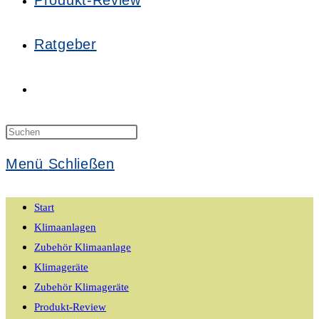
Produkt-Review
Ratgeber
Website-
Suche
Press
Escape
Menü
Schließen
to
umschalten
close
Start
the
Klimaanlagen
search
Zubehör Klimaanlage
panel.
Klimageräte
Zubehör Klimageräte
Produkt-Review