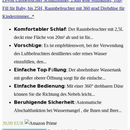
Levoit Luftbefeuchter Schlafzimmer, 23dB leise Humidifier, Top-
Fill für Baby, bis 25H, Raumbefeuchter mit 360 grad Drehdüse für
Kinderzimmer...*
𝗞𝗼𝗺𝗳𝗼𝗿𝘁𝗮𝗯𝗹𝗲𝗿 𝗦𝗰𝗵𝗹𝗮𝗳: Der Raumbefeuchter mit 2,5L
deckt eine Fläche von 20m² ab und ist für...
𝗩𝗼𝗿𝘀𝗰𝗵𝗹ä𝗴𝗲: Es ist empfehlenswert, bei der Verwendung
des Luftbefeuchters destilliertes oder reines Wasser
einzufüllen, den...
𝗘𝗶𝗻𝗳𝗮𝗰𝗵𝗲 𝗧𝗼𝗽-𝗙ü𝗹𝗹𝘂𝗻𝗴: Der abnehmbare Wassertank
mit großer oberer Öffnung sorgt für die einfache...
𝗘𝗶𝗻𝗳𝗮𝗰𝗵𝗲 𝗕𝗲𝗱𝗶𝗲𝗻𝘂𝗻𝗴: Mit einer 360° drehbaren Düse
können Sie die Richtung des Nebels leicht...
𝗕𝗲𝗿𝘂𝗵𝗶𝗴𝗲𝗻𝗱𝗲 𝗦𝗶𝗰𝗵𝗲𝗿𝗵𝗲𝗶𝘁: Automatische
Abschaltfunktion bei Wassermangel , die Ihnen und Ihrer...
39,99 EUR