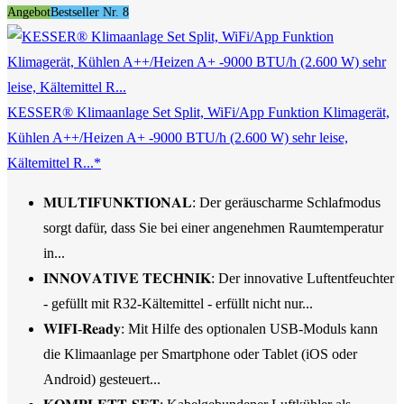
Angebot
Bestseller Nr. 8
KESSER® Klimaanlage Set Split, WiFi/App Funktion Klimagerät,
Kühlen A++/Heizen A+ -9000 BTU/h (2.600 W) sehr leise,
Kältemittel R...*
𝐌𝐔𝐋𝐓𝐈𝐅𝐔𝐍𝐊𝐓𝐈𝐎𝐍𝐀𝐋: Der geräuscharme Schlafmodus
sorgt dafür, dass Sie bei einer angenehmen Raumtemperatur
in...
𝐈𝐍𝐍𝐎𝐕𝐀𝐓𝐈𝐕𝐄 𝐓𝐄𝐂𝐇𝐍𝐈𝐊: Der innovative Luftentfeuchter
- gefüllt mit R32-Kältemittel - erfüllt nicht nur...
𝐖𝐈𝐅𝐈-𝐑𝐞𝐚𝐝𝐲: Mit Hilfe des optionalen USB-Moduls kann
die Klimaanlage per Smartphone oder Tablet (iOS oder
Android) gesteuert...