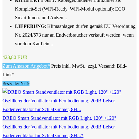
𝐊𝐎𝐌𝐏𝐋𝐄𝐓𝐓-𝐒𝐄𝐓: Kabelgebundener Luftkühler als
Komplett-Set (WiFi-Ready, WiFi-Modul optional): ECO
Smart Innen- und Außen...
𝐋𝐈𝐄𝐅𝐄𝐑𝐔𝐍𝐆: Klimaanlagen dürfen gemäß EU-Verordnung
Nr. 2024/573 nur an Endverbraucher verkauft werden, wenn
vor dem Kauf ein...
423,80 EUR
Zum Amazon Angebot*
Preis inkl. MwSt., zzgl. Versand; Bild-
Link*
Bestseller Nr. 9
DREO Smart Standventilator mit RGB Light, 120° +120°
Oszillierender Ventilator mit Fernbedienung, 20dB Leiser
Bodenventilator für Schlafzimmer, 8H...*