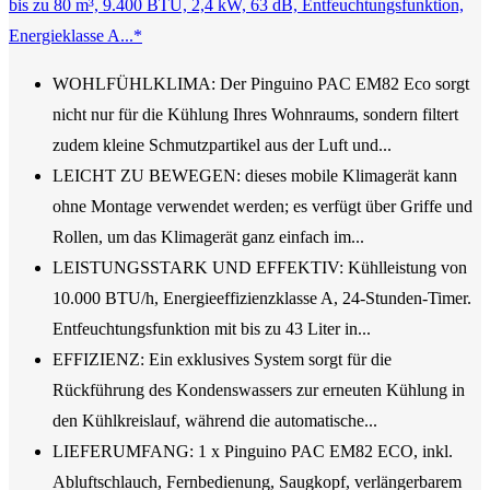
bis zu 80 m³, 9.400 BTU, 2,4 kW, 63 dB, Entfeuchtungsfunktion,
Energieklasse A...*
WOHLFÜHLKLIMA: Der Pinguino PAC EM82 Eco sorgt
nicht nur für die Kühlung Ihres Wohnraums, sondern filtert
zudem kleine Schmutzpartikel aus der Luft und...
LEICHT ZU BEWEGEN: dieses mobile Klimagerät kann
ohne Montage verwendet werden; es verfügt über Griffe und
Rollen, um das Klimagerät ganz einfach im...
LEISTUNGSSTARK UND EFFEKTIV: Kühlleistung von
10.000 BTU/h, Energieeffizienzklasse A, 24-Stunden-Timer.
Entfeuchtungsfunktion mit bis zu 43 Liter in...
EFFIZIENZ: Ein exklusives System sorgt für die
Rückführung des Kondenswassers zur erneuten Kühlung in
den Kühlkreislauf, während die automatische...
LIEFERUMFANG: 1 x Pinguino PAC EM82 ECO, inkl.
Abluftschlauch, Fernbedienung, Saugkopf, verlängerbarem