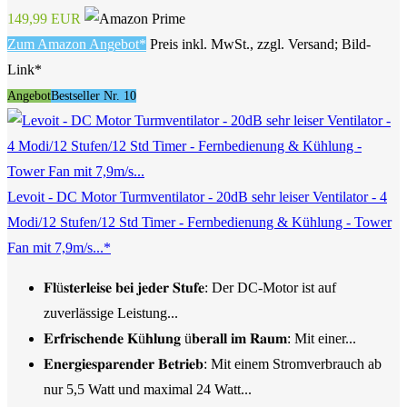
149,99 EUR
Zum Amazon Angebot*
Preis inkl. MwSt., zzgl. Versand; Bild-
Link*
Angebot
Bestseller Nr. 10
Levoit - DC Motor Turmventilator - 20dB sehr leiser Ventilator - 4
Modi/12 Stufen/12 Std Timer - Fernbedienung & Kühlung - Tower
Fan mit 7,9m/s...*
𝐅𝐥ü𝐬𝐭𝐞𝐫𝐥𝐞𝐢𝐬𝐞 𝐛𝐞𝐢 𝐣𝐞𝐝𝐞𝐫 𝐒𝐭𝐮𝐟𝐞: Der DC-Motor ist auf
zuverlässige Leistung...
𝐄𝐫𝐟𝐫𝐢𝐬𝐜𝐡𝐞𝐧𝐝𝐞 𝐊ü𝐡𝐥𝐮𝐧𝐠 ü𝐛𝐞𝐫𝐚𝐥𝐥 𝐢𝐦 𝐑𝐚𝐮𝐦: Mit einer...
𝐄𝐧𝐞𝐫𝐠𝐢𝐞𝐬𝐩𝐚𝐫𝐞𝐧𝐝𝐞𝐫 𝐁𝐞𝐭𝐫𝐢𝐞𝐛: Mit einem Stromverbrauch ab
nur 5,5 Watt und maximal 24 Watt...