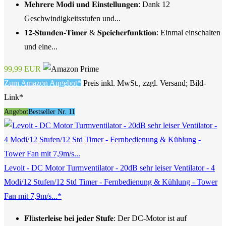
𝐌𝐞𝐡𝐫𝐞𝐫𝐞 𝐌𝐨𝐝𝐢 𝐮𝐧𝐝 𝐄𝐢𝐧𝐬𝐭𝐞𝐥𝐥𝐮𝐧𝐠𝐞𝐧: Dank 12
Geschwindigkeitsstufen und...
𝟏𝟐-𝐒𝐭𝐮𝐧𝐝𝐞𝐧-𝐓𝐢𝐦𝐞𝐫 & 𝐒𝐩𝐞𝐢𝐜𝐡𝐞𝐫𝐟𝐮𝐧𝐤𝐭𝐢𝐨𝐧: Einmal einschalten
und eine...
99,99 EUR
Zum Amazon Angebot*
Preis inkl. MwSt., zzgl. Versand; Bild-
Link*
Angebot
Bestseller Nr. 11
Levoit - DC Motor Turmventilator - 20dB sehr leiser Ventilator - 4
Modi/12 Stufen/12 Std Timer - Fernbedienung & Kühlung - Tower
Fan mit 7,9m/s...*
𝐅𝐥ü𝐬𝐭𝐞𝐫𝐥𝐞𝐢𝐬𝐞 𝐛𝐞𝐢 𝐣𝐞𝐝𝐞𝐫 𝐒𝐭𝐮𝐟𝐞: Der DC-Motor ist auf