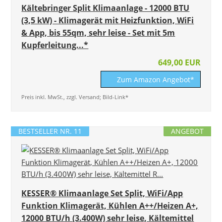
Kältebringer Split Klimaanlage - 12000 BTU
(3,5 kW) - Klimagerät mit Heizfunktion, WiFi
& App, bis 55qm, sehr leise - Set mit 5m
Kupferleitung...*
649,00 EUR
Zum Amazon Angebot*
Preis inkl. MwSt., zzgl. Versand; Bild-Link*
BESTSELLER NR. 11
ANGEBOT
KESSER® Klimaanlage Set Split, WiFi/App
Funktion Klimagerät, Kühlen A++/Heizen A+,
12000 BTU/h (3.400W) sehr leise, Kältemittel