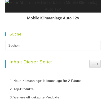
Mobile Klimaanlage Auto 12V
Suche:
Pr
Es
to
Inhalt Dieser Seite:
Toggle
clo
the
Neue Klimaanlage: Klimaanlage für 2 Räume
se
Top-Produkte
pan
Weitere oft gekaufte Produkte