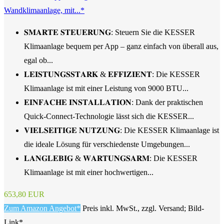
Wandklimaanlage, mit...*
𝐒𝐌𝐀𝐑𝐓𝐄 𝐒𝐓𝐄𝐔𝐄𝐑𝐔𝐍𝐆: Steuern Sie die KESSER
Klimaanlage bequem per App – ganz einfach von überall aus,
egal ob...
𝐋𝐄𝐈𝐒𝐓𝐔𝐍𝐆𝐒𝐒𝐓𝐀𝐑𝐊 & 𝐄𝐅𝐅𝐈𝐙𝐈𝐄𝐍𝐓: Die KESSER
Klimaanlage ist mit einer Leistung von 9000 BTU...
𝐄𝐈𝐍𝐅𝐀𝐂𝐇𝐄 𝐈𝐍𝐒𝐓𝐀𝐋𝐋𝐀𝐓𝐈𝐎𝐍: Dank der praktischen
Quick-Connect-Technologie lässt sich die KESSER...
𝐕𝐈𝐄𝐋𝐒𝐄𝐈𝐓𝐈𝐆𝐄 𝐍𝐔𝐓𝐙𝐔𝐍𝐆: Die KESSER Klimaanlage ist
die ideale Lösung für verschiedenste Umgebungen...
𝐋𝐀𝐍𝐆𝐋𝐄𝐁𝐈𝐆 & 𝐖𝐀𝐑𝐓𝐔𝐍𝐆𝐒𝐀𝐑𝐌: Die KESSER
Klimaanlage ist mit einer hochwertigen...
653,80 EUR
Zum Amazon Angebot*
Preis inkl. MwSt., zzgl. Versand; Bild-
Link*