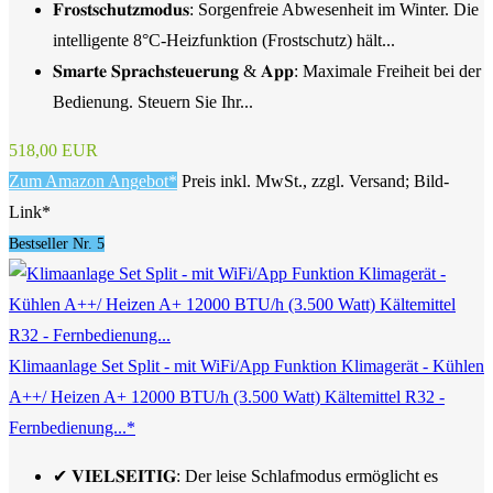
𝐅𝐫𝐨𝐬𝐭𝐬𝐜𝐡𝐮𝐭𝐳𝐦𝐨𝐝𝐮𝐬: Sorgenfreie Abwesenheit im Winter. Die
intelligente 8°C-Heizfunktion (Frostschutz) hält...
𝐒𝐦𝐚𝐫𝐭𝐞 𝐒𝐩𝐫𝐚𝐜𝐡𝐬𝐭𝐞𝐮𝐞𝐫𝐮𝐧𝐠 & 𝐀𝐩𝐩: Maximale Freiheit bei der
Bedienung. Steuern Sie Ihr...
518,00 EUR
Zum Amazon Angebot*
Preis inkl. MwSt., zzgl. Versand; Bild-
Link*
Bestseller Nr. 5
Klimaanlage Set Split - mit WiFi/App Funktion Klimagerät - Kühlen
A++/ Heizen A+ 12000 BTU/h (3.500 Watt) Kältemittel R32 -
Fernbedienung...*
✔ 𝐕𝐈𝐄𝐋𝐒𝐄𝐈𝐓𝐈𝐆: Der leise Schlafmodus ermöglicht es