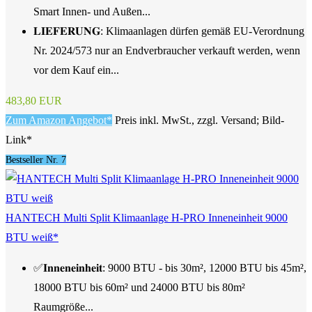
Smart Innen- und Außen...
𝐋𝐈𝐄𝐅𝐄𝐑𝐔𝐍𝐆: Klimaanlagen dürfen gemäß EU-Verordnung
Nr. 2024/573 nur an Endverbraucher verkauft werden, wenn
vor dem Kauf ein...
483,80 EUR
Zum Amazon Angebot*
Preis inkl. MwSt., zzgl. Versand; Bild-
Link*
Bestseller Nr. 7
HANTECH Multi Split Klimaanlage H-PRO Inneneinheit 9000
BTU weiß*
✅𝐈𝐧𝐧𝐞𝐧𝐞𝐢𝐧𝐡𝐞𝐢𝐭: 9000 BTU - bis 30m², 12000 BTU bis 45m²,
18000 BTU bis 60m² und 24000 BTU bis 80m²
Raumgröße...