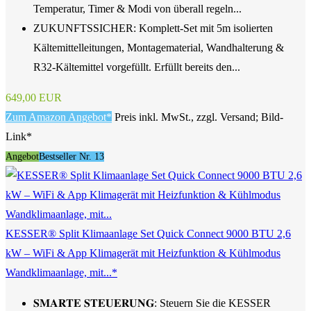
Temperatur, Timer & Modi von überall regeln...
ZUKUNFTSSICHER: Komplett-Set mit 5m isolierten
Kältemittelleitungen, Montagematerial, Wandhalterung &
R32-Kältemittel vorgefüllt. Erfüllt bereits den...
649,00 EUR
Zum Amazon Angebot*
Preis inkl. MwSt., zzgl. Versand; Bild-
Link*
Angebot
Bestseller Nr. 13
KESSER® Split Klimaanlage Set Quick Connect 9000 BTU 2,6
kW – WiFi & App Klimagerät mit Heizfunktion & Kühlmodus
Wandklimaanlage, mit...*
𝐒𝐌𝐀𝐑𝐓𝐄 𝐒𝐓𝐄𝐔𝐄𝐑𝐔𝐍𝐆: Steuern Sie die KESSER