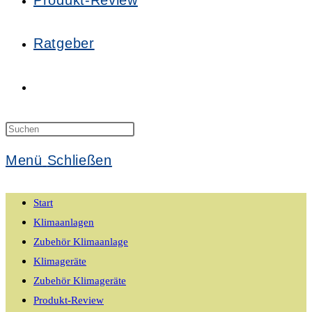
Produkt-Review
Ratgeber
Website-
Suche
Press
Escape
Menü
Schließen
to
umschalten
close
Start
the
Klimaanlagen
search
Zubehör Klimaanlage
panel.
Klimageräte
Zubehör Klimageräte
Produkt-Review