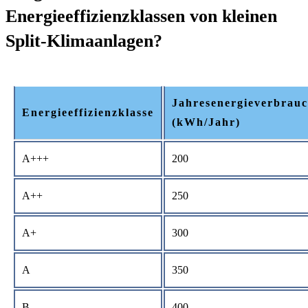
Energieeffizienzklassen von kleinen
Split-Klimaanlagen?
Jahresenergieverbrau
Energieeffizienzklasse
(kWh/Jahr)
A+++
200
A++
250
A+
300
A
350
B
400