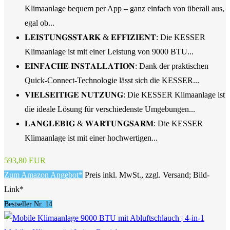
Klimaanlage bequem per App – ganz einfach von überall aus,
egal ob...
𝐋𝐄𝐈𝐒𝐓𝐔𝐍𝐆𝐒𝐒𝐓𝐀𝐑𝐊 & 𝐄𝐅𝐅𝐈𝐙𝐈𝐄𝐍𝐓: Die KESSER
Klimaanlage ist mit einer Leistung von 9000 BTU...
𝐄𝐈𝐍𝐅𝐀𝐂𝐇𝐄 𝐈𝐍𝐒𝐓𝐀𝐋𝐋𝐀𝐓𝐈𝐎𝐍: Dank der praktischen
Quick-Connect-Technologie lässt sich die KESSER...
𝐕𝐈𝐄𝐋𝐒𝐄𝐈𝐓𝐈𝐆𝐄 𝐍𝐔𝐓𝐙𝐔𝐍𝐆: Die KESSER Klimaanlage ist
die ideale Lösung für verschiedenste Umgebungen...
𝐋𝐀𝐍𝐆𝐋𝐄𝐁𝐈𝐆 & 𝐖𝐀𝐑𝐓𝐔𝐍𝐆𝐒𝐀𝐑𝐌: Die KESSER
Klimaanlage ist mit einer hochwertigen...
593,80 EUR
Zum Amazon Angebot*
Preis inkl. MwSt., zzgl. Versand; Bild-
Link*
Bestseller Nr. 14