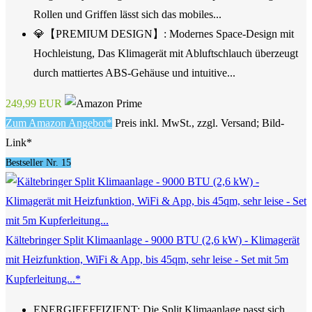
Rollen und Griffen lässt sich das mobiles...
💎【PREMIUM DESIGN】: Modernes Space-Design mit
Hochleistung, Das Klimagerät mit Abluftschlauch überzeugt
durch mattiertes ABS-Gehäuse und intuitive...
249,99 EUR
Zum Amazon Angebot*
Preis inkl. MwSt., zzgl. Versand; Bild-
Link*
Bestseller Nr. 15
Kältebringer Split Klimaanlage - 9000 BTU (2,6 kW) - Klimagerät
mit Heizfunktion, WiFi & App, bis 45qm, sehr leise - Set mit 5m
Kupferleitung...*
ENERGIEEFFIZIENT: Die Split Klimaanlage passt sich