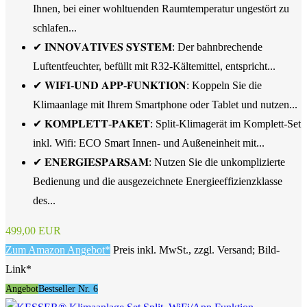
Ihnen, bei einer wohltuenden Raumtemperatur ungestört zu
schlafen...
✔ 𝐈𝐍𝐍𝐎𝐕𝐀𝐓𝐈𝐕𝐄𝐒 𝐒𝐘𝐒𝐓𝐄𝐌: Der bahnbrechende
Luftentfeuchter, befüllt mit R32-Kältemittel, entspricht...
✔ 𝐖𝐈𝐅𝐈-𝐔𝐍𝐃 𝐀𝐏𝐏-𝐅𝐔𝐍𝐊𝐓𝐈𝐎𝐍: Koppeln Sie die
Klimaanlage mit Ihrem Smartphone oder Tablet und nutzen...
✔ 𝐊𝐎𝐌𝐏𝐋𝐄𝐓𝐓-𝐏𝐀𝐊𝐄𝐓: Split-Klimagerät im Komplett-Set
inkl. Wifi: ECO Smart Innen- und Außeneinheit mit...
✔ 𝐄𝐍𝐄𝐑𝐆𝐈𝐄𝐒𝐏𝐀𝐑𝐒𝐀𝐌: Nutzen Sie die unkomplizierte
Bedienung und die ausgezeichnete Energieeffizienzklasse
des...
499,00 EUR
Zum Amazon Angebot*
Preis inkl. MwSt., zzgl. Versand; Bild-
Link*
Angebot
Bestseller Nr. 6