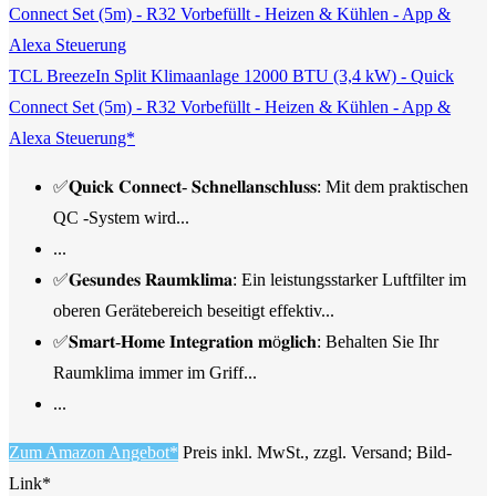
TCL BreezeIn Split Klimaanlage 12000 BTU (3,4 kW) - Quick
Connect Set (5m) - R32 Vorbefüllt - Heizen & Kühlen - App &
Alexa Steuerung*
✅𝐐𝐮𝐢𝐜𝐤 𝐂𝐨𝐧𝐧𝐞𝐜𝐭- 𝐒𝐜𝐡𝐧𝐞𝐥𝐥𝐚𝐧𝐬𝐜𝐡𝐥𝐮𝐬𝐬: Mit dem praktischen
QC -System wird...
...
✅𝐆𝐞𝐬𝐮𝐧𝐝𝐞𝐬 𝐑𝐚𝐮𝐦𝐤𝐥𝐢𝐦𝐚: Ein leistungsstarker Luftfilter im
oberen Gerätebereich beseitigt effektiv...
✅𝐒𝐦𝐚𝐫𝐭-𝐇𝐨𝐦𝐞 𝐈𝐧𝐭𝐞𝐠𝐫𝐚𝐭𝐢𝐨𝐧 𝐦ö𝐠𝐥𝐢𝐜𝐡: Behalten Sie Ihr
Raumklima immer im Griff...
...
Zum Amazon Angebot*
Preis inkl. MwSt., zzgl. Versand; Bild-
Link*