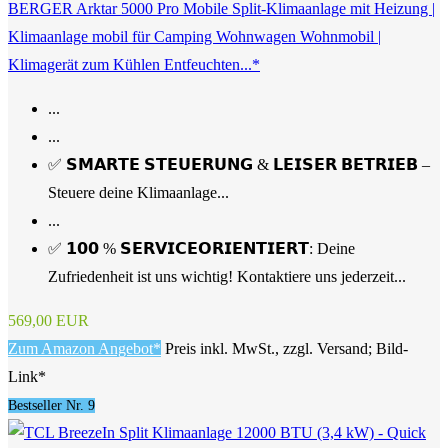
BERGER Arktar 5000 Pro Mobile Split-Klimaanlage mit Heizung |
Klimaanlage mobil für Camping Wohnwagen Wohnmobil |
Klimagerät zum Kühlen Entfeuchten...*
...
...
✅ 𝗦𝗠𝗔𝗥𝗧𝗘 𝗦𝗧𝗘𝗨𝗘𝗥𝗨𝗡𝗚 & 𝗟𝗘𝗜𝗦𝗘𝗥 𝗕𝗘𝗧𝗥𝗜𝗘𝗕 –
Steuere deine Klimaanlage...
...
✅ 𝟭𝟬𝟬 % 𝗦𝗘𝗥𝗩𝗜𝗖𝗘𝗢𝗥𝗜𝗘𝗡𝗧𝗜𝗘𝗥𝗧: Deine
Zufriedenheit ist uns wichtig! Kontaktiere uns jederzeit...
569,00 EUR
Zum Amazon Angebot*
Preis inkl. MwSt., zzgl. Versand; Bild-
Link*
Bestseller Nr. 9