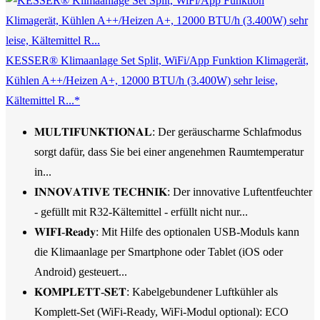
KESSER® Klimaanlage Set Split, WiFi/App Funktion Klimagerät,
Kühlen A++/Heizen A+, 12000 BTU/h (3.400W) sehr leise,
Kältemittel R...*
𝐌𝐔𝐋𝐓𝐈𝐅𝐔𝐍𝐊𝐓𝐈𝐎𝐍𝐀𝐋: Der geräuscharme Schlafmodus
sorgt dafür, dass Sie bei einer angenehmen Raumtemperatur
in...
𝐈𝐍𝐍𝐎𝐕𝐀𝐓𝐈𝐕𝐄 𝐓𝐄𝐂𝐇𝐍𝐈𝐊: Der innovative Luftentfeuchter
- gefüllt mit R32-Kältemittel - erfüllt nicht nur...
𝐖𝐈𝐅𝐈-𝐑𝐞𝐚𝐝𝐲: Mit Hilfe des optionalen USB-Moduls kann
die Klimaanlage per Smartphone oder Tablet (iOS oder
Android) gesteuert...
𝐊𝐎𝐌𝐏𝐋𝐄𝐓𝐓-𝐒𝐄𝐓: Kabelgebundener Luftkühler als
Komplett-Set (WiFi-Ready, WiFi-Modul optional): ECO