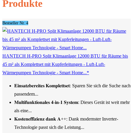
Produkte
Bestseller Nr. 4
HANTECH H-PRO Split Klimaanlage 12000 BTU für Räume bis
45 m² als Komplettset mit Kupferleitungen - Luft-Luft-
Wärmepumpen Technologie - Smart Home...*
𝐄𝐢𝐧𝐬𝐚𝐭𝐳𝐛𝐞𝐫𝐞𝐢𝐭𝐞𝐬 𝐊𝐨𝐦𝐩𝐥𝐞𝐭𝐭𝐬𝐞𝐭: Sparen Sie sich die Suche nach
passendem...
𝐌𝐮𝐥𝐭𝐢𝐟𝐮𝐧𝐤𝐭𝐢𝐨𝐧𝐚𝐥𝐞𝐬 𝟒-𝐢𝐧-𝟏 𝐒𝐲𝐬𝐭𝐞𝐦: Dieses Gerät ist weit mehr
als eine...
𝐊𝐨𝐬𝐭𝐞𝐧𝐞𝐟𝐟𝐢𝐳𝐢𝐞𝐧𝐳 𝐝𝐚𝐧𝐤 𝐀++: Dank modernster Inverter-
Technologie passt sich die Leistung...