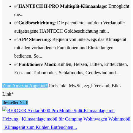
✅𝐇𝐀𝐍𝐓𝐄𝐂𝐇 𝐇-𝐏𝐑𝐎 𝐌𝐮𝐥𝐭𝐢𝐬𝐩𝐥𝐢𝐭-𝐊𝐥𝐢𝐦𝐚𝐚𝐧𝐥𝐚𝐠𝐞: Ermöglicht
die...
✅𝐆𝐨𝐥𝐝𝐛𝐞𝐬𝐜𝐡𝐢𝐜𝐡𝐭𝐮𝐧𝐠: Die patentierte, auf dem Verdampfer
aufgetragene HANTECH Goldbeschichtung mit...
✅𝐀𝐏𝐏 𝐒𝐭𝐞𝐮𝐞𝐫𝐮𝐧𝐠: Bequem von unterwegs das Klimagerät
mit allen vorhandenen Funktionen und Einstellungen
bedienen. So...
✅𝐅𝐮𝐧𝐤𝐭𝐢𝐨𝐧𝐞𝐧/ 𝐌𝐨𝐝𝐢: Kühlen, Heizen, Lüften, Entfeuchten,
Eco- und Turbomodus, Schlafmodus, Gentlewind und...
Zum Amazon Angebot*
Preis inkl. MwSt., zzgl. Versand; Bild-
Link*
Bestseller Nr. 8